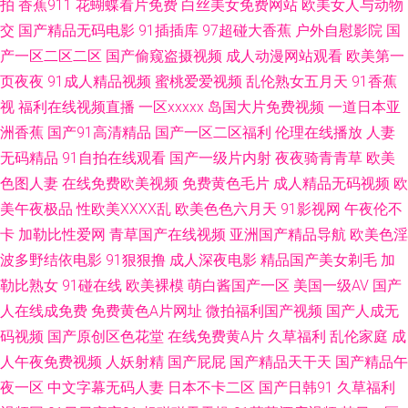
拍
香蕉911
花蝴蝶看片免费
白丝美女免费网站
欧美女人与动物
伦国内乱子伦 亚洲特色色情三级毛片 久艹网伊人 岛国福利动作网站 91人人
交
国产精品无码电影
91插插库
97超碰大香蕉
户外自慰影院
国
产一区二区二区
国产偷窥盗摄视频
成人动漫网站观看
欧美第一
网 91绯色视频系列 色站欧美日韩 日韩成人无码人妻 91国产丝袜在线观看 国
页夜夜
91成人精品视频
蜜桃爱爱视频
乱伦熟女五月天
91香蕉
视
福利在线视频直播
一区xxxxx
岛国大片免费视频
一道日本亚
产精品自拍区 内射白丝在线观看 亚洲天堂麻豆麻豆 91视频在线观看免费 东
洲香蕉
国产91高清精品
国产一区二区福利
伦理在线播放
人妻
方四虎免费视频0 欧美亚洲另类专区 性爱1234 91黄香蕉 不卡AV福利 精品国
无码精品
91自拍在线观看
国产一级片内射
夜夜骑青青草
欧美
色图人妻
在线免费欧美视频
免费黄色毛片
成人精品无码视频
欧
自产无码视频 色婷婷观看入口 91爱爱视 成人性生活免费视频 久久0区 尤物
美午夜极品
性欧美ⅩⅩⅩⅩ乱
欧美色色六月天
91影视网
午夜伦不
卡
加勒比性爱网
青草国产在线视频
亚洲国产精品导航
欧美色淫
日干日干日本干 91少女 东方AV在线一 日本啊在线免费观看 伊人大香焦 97
波多野结依电影
91狠狠撸
成人深夜电影
精品国产美女剃毛
加
勒比熟女
91碰在线
欧美裸模
萌白酱国产一区
美国一级AV
国产
久草色播 国内视频自拍99re 探花少妇探花 91成人福利导航 国产成人男男影
人在线成免费
免费黄色A片网址
微拍福利国产视频
国产人成无
码视频
国产原创区色花堂
在线免费黄A片
久草福利
乱伦家庭
成
院 欧美成人日韩 91变态软件 91原创国产精品 国产成人日本在线视频 狼人干
人午夜免费视频
人妖射精
国产屁屁
国产精品天干天
国产精品午
99大香蕉 五月婷婷香 91黑料私人丝袜 内射白丝 91n桃色 成人超碰91 桃花
夜一区
中文字幕无码人妻
日本不卡二区
国产日韩91
久草福利