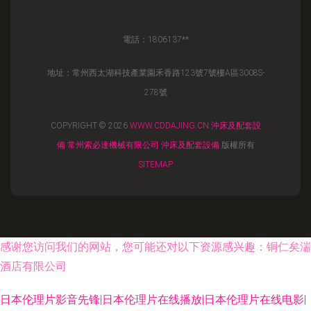
電話：1806137**
地址：常州西太湖科技產業園禾香路123號7號樓A區3008S-
278號
COPYRIGHT © 2026
WWW.CDDAJING.CN
沖床及配套設
備
常州索必達機械有限公司
沖床及配套設備
版權所有
SITEMAP
感谢您访问我们的网站，您可能还对以下资源感兴趣：铜仁矣湍
酒店有限公司
日本伦理片影音先锋|日本伦理片在线播放|日本伦理片在线电影|