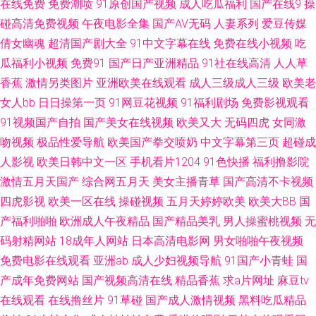
在线免费
免费潮喷
91原创国产视频
成人吃瓜福利
国产在线9
操
欧美日韩在线22页 日韩精彩视频 老司机成人福利导航 在线加勒比av 99久久
碰高清免费视频
午夜电影全集
国产AV无码
人妻系列
爱豆传媒
倩女幽魂
超清国产剧大全
91中文字幕在线
免费在线小视频
吃
婷婷国产 老司机的福利91 91黄色ww 九色熟女 国一不卡乱伦 午夜视频网站
瓜福利小视频
免费91
国产日产亚洲精品
91社在线高清
人人草
香蕉
激情另类图片
亚洲欧美在线观看
成人三级成人三级
欧美老
伊人网在9线 91麻豆传媒网站大全 91超碰熟女自慰 丁香五月涩五月 91九色
女人bb
日日操第一页
91网豆花视频
91福利剧场
免费影视观看
91视频国产自拍
国产美女在线视频
欧美又大
无码四虎
女同激
国产熟女 欧美久久青青草 欧美久久视频网站大全 91肛交在线 精东AV传媒 久
吻视频
极品性爱导航
欧美国产拳交喷奶
中文字幕第三页
超碰成
久国产精品久久 伦理片网站 亚洲香蕉伊人 91精品福利导航 国产精品极品久
人影视
欧美日韩中文一区
手机看片1204
91色快播
福利撸影院
激情五月天国产
综合网五月天
美女主播青草
国产高清不卡视频
久 色婷婷黄色视频 香蕉av福利资源在线 午夜青青草在线 亚洲69 91操B 91
四虎影视
欧美一区在线
操碰视频
五月天婷婷欧美
欧美大BB
国
产福利啪啪
欧洲成人午夜精品
国产精品美乳
男人操蜜桃视频
无
看片网页 91入口免费观看 91丝袜网站 91尤物国产视频 国产超碰人人肏 玖
码射精网站
18成年人网站
日本高清电影网
男女啪啪午夜视频
免费电影在线观看
亚洲ab
成人少妇视频导航
91国产小青蛙
国
玖性妇女视频 av黑丝后入在线观 日韩sss 91影院色色 欧美日韩色情专区 91
产成年免费网站
国产视频高清在线
精品香蕉
求a片网址
麻豆tv
在线观看
在线撸丝片
91草碰
国产成人激情视频
黑料吃瓜精品
大神大战高跟丝袜 国产α自怕 综合欧美第一第二第三 韩国伦理剧善良的嫂子