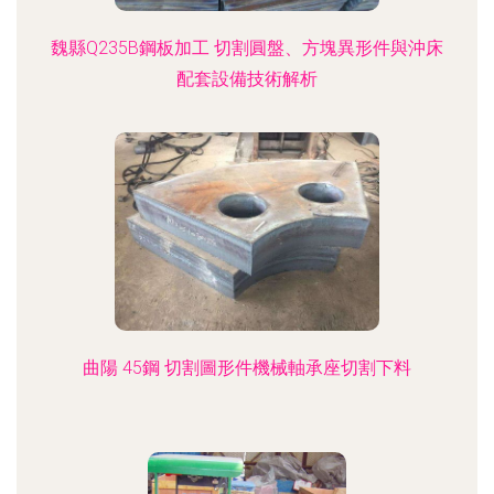
魏縣Q235B鋼板加工 切割圓盤、方塊異形件與沖床
配套設備技術解析
曲陽 45鋼 切割圖形件機械軸承座切割下料