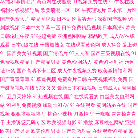
AV福利激情毛片
黄色网在线播放
91视频免费在线
91午夜在线
福利在线视频导航
欧美喷潮一区二区
午夜理论片
日本第二片区
国产免费大片
精品呦视频
日本乱伦高清无码
深夜国产视频
91
刺激视频
日本中文字幕一区
日韩免费精品视频
日本高清v
欧美
日韩伦理午夜
91碰超免费
亚洲色图网站
精品欧美
成人AV在线
观看
日本a级在线
干露脸熟女
在线观看黄色网
成人抖音
爰上碰
91
国产美女91视频
国产情侣片
97人人看
国产三级视频在线
91
免费视频精品
国产精品另类
黄色AV网站人
黄色91福利社
污网
址18禁
国产高清不卡二区
成人午夜视频免费
欧美激情福利网
国产青青青草
91草逼视频
免费看片日韩
午夜视频福利免费
国
产嫩草视频在线
69叉叉叉
最新日本在线视频
日韩成人a
青青操
91
五月天婷婷
91短视频在线
国产在线观看的
白丝美女自慰网
站
91福利免费视频
加勒比91AV
91在线观看
黄网站av在线
国产
视频
狠狠擼狠狠擼
91桃色小视频
91激情
91干啪啪
青青操青青
干
主播诱惑无码专区
欧美视频电影
91播放
麻豆桃色网站
亚洲
欧美国产另类
欧美伦理另类
国产刺激对白
在线观看91精品
欧