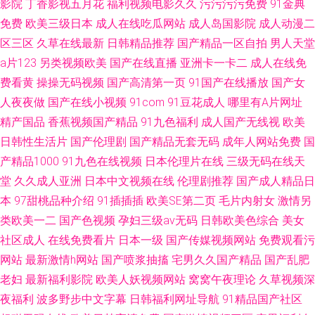
影院
丁香影视五月花
福利视频电影久久
污污污污免费
91金典
免费
欧美三级日本
成人在线吃瓜网站
成人岛国影院
成人动漫二
区三区
久草在线最新
日韩精品推荐
国产精品一区自拍
男人天堂
a片123
另类视频欧美
国产在线直播
亚洲卡一卡二
成人在线免
费看黄
操操无码视频
国产高清第一页
91国产在线播放
国产女
人夜夜做
国产在线小视频
91com
91豆花成人
哪里有A片网址
精产国品
香蕉视频国产精品
91九色福利
成人国产无线视
欧美
日韩性生活片
国产伦理剧
国产精品无套无码
成年人网站免费
国
产精品1000
91九色在线视频
日本伦理片在线
三级无码在线天
堂
久久成人亚洲
日本中文视频在线
伦理剧推荐
国产成人精品日
本
97甜桃品种介绍
91插插插
欧美SE第二页
毛片内射女
激情另
类欧美一二
国产色视频
孕妇三级av无码
日韩欧美色综合
美女
社区成人
在线免费看片
日本一级
国产传媒视频网站
免费观看污
网站
最新激情h网站
国产喷浆抽搐
宅男久久国产精品
国产乱肥
老妇
最新福利影院
欧美人妖视频网站
窝窝午夜理论
久草视频深
夜福利
波多野步中文字幕
日韩福利网址导航
91精品国产社区