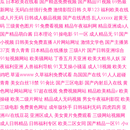
瓜
日本欧美在线看
国产精选免费视频
国产精品91视频
69热最
新网址
无码白丝强行免费
激情影院日韩
久草123
福利欧美在线
成人片无码
日韩成人极品视频
国产在线诱惑
乱人xxxxx
超黄无
码
三级黄色图片
91免费看视频
精品午夜福利网
精品亚洲成a人
国产精品萌白酱
日本理论
91操电影
91一区
成人精品无
91国产
小视频
日韩美女免费直播
A片网站网址
激情文学色
国产主播第
37页
青久青青
日本精品在线播放
三级A片
国产日韩亚洲综合
91短视频网站
欧美骚网站
丁香五月天亚洲
欧美大粗吊人妖
深
夜福利亚洲
人兽福利导航
91叉叉操小骚逼
成人18视频
欧美大
鸡吧
草逼wwww
久草福利免费试看
岛国国产在线
91人人超碰
青青
美女白丝18禁
91肏比
国产三区电影
国产内射后入在线
黄
色网址网站网址
97超在线视
免费视频网站
精品欧美精品v
欧美
操碰
欧美二级片网址
精品成人无码视频
男女午夜福利影院
欧美
三级电影
免费黄色网址
成年版快手
日韩福利无码
四虎四房
亚
洲AV在线豆花
亚洲区成人
美女黄片免费观看
三级网站视频网
成人日韩精品
日韩福利专区
欧美二区女同
国产精品一区91
小x