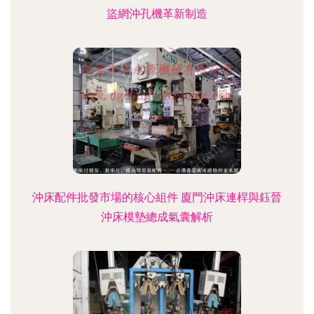
盜網沖孔機革新制造
沖床配件批發市場的核心組件 廈門沖床連桿與鈺晉
沖床模墊總成氣囊解析