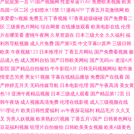
产屁屁第一页
91国产视频网
性爱草逼91AV
免费欧美视频
欧美
岛国一区二区
少妇喷水18禁
51漫画APP
丁香五月花激情网
欧
美爱爱tv视频
免费五月丁香视频
97香蕉超级碰碰
国产免费看二
区
三级黄色片网站
综合网黄
在线播放观看
欧美电影在线
伦理
片在哪里看
蜜桃午夜网
久草资源在
日本三级大全
久久福利
福
利所导航视频
成人片免费
国产第9页
中文字幕bt原声
三级日韩
欧美
午夜视频123
日本推理片
丁香五月网站
国产免费看视频
极
品成人色
成人黑料自拍
国产日韩欧美网站
国产无码av
老湿A片
影院
国产精品自拍偷拍
牛牛影院A片
日韩无码视频网站
都市激
情变态另类
男女91视频
字幕在线精品播放
免费国产在线看
国
产婷婷五月天
无码传媒导航
日本电影伦理
国产午夜高清
美女黄
色18
亚洲午夜精品视频
日本三级成人观看
国产精品第12页
日
韩午夜场
成人视频高清免费
伦理在线影视
成人三级视频在线
91理论片
欧美日韩性爱福利
av午夜探花福利
精品毛片
久久叉
叉
另类人妖视频
欧美熟妇穴视频
丁香五月V国产
日韩黄色网址
豆花福利视频
轮理片自拍偷拍
日韩欧美美女视频
欧美A级黄色