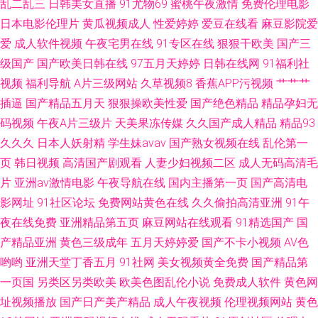
乱二乱三
日韩美女直播
91尤物69
蜜桃午夜激情
免费伦理电影
日本电影伦理片
黄瓜视频成人
性爱婷婷
爱豆在线看
麻豆影院爱
宅男 婷婷无码下载 91v在线免费观看 第一福利社区导航视频 亚州国产精品
爱
成人软件视频
午夜宅男在线
91专区在线
狠狠干欧美
国产三
国厂三级在线播放 www东方AV在线 午夜成人福利手机在线 色色日女人 97资
级国产
国产欧美日韩在线
97五月天婷婷
日韩在线网
91福利社
视频
福利导航
A片三级网站
久草视频8
香蕉APP污视频
艹艹艹
源站人妻 日本伦理在线观看
插逼
国产精品五月天
狠狠操欧美性爱
国产绝色精品
精品孕妇无
码视频
午夜A片三级片
天美果冻传媒
久久国产成人精品
精品93
久久久
日本人妖射精
学生妹avav
国产熟女视频在线
乱伦第一
页
韩日视频
高清国产剧观看
人妻少妇视频二区
成人无码高清毛
片
亚洲av激情电影
午夜导航在线
国内主播第一页
国产高清电
影网址
91社区论坛
免费网站黄色在线
久久偷拍高清亚洲
91午
夜在线免费
亚洲精品第五页
麻豆网站在线观看
91精选国产
国
产精品亚洲
黄色三级成年
五月天婷婷爱
国产不卡小视频
AV色
哟哟
亚洲天堂丁香五月
91社网
美女视频黄全免费
国产精品第
一页国
另类区另类欧美
欧美色图乱伦小说
免费成人软件
黄色网
址视频播放
国产日产美产精品
成人午夜视频
伦理视频网站
黄色