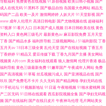
导航福利
免费黄色在线视频
91原创视频
欧美日韩小视频
国产
成人在线无码
91黑料不
国产极品自拍
岛国最大色网站
精品无
码国产二品
欧美一及片
激情网婷婷
人妖大片
91天堂影视
国产
www
成年人伦理片
高清日韩电影
国产尤物视频在线
超碰福利
97视屏
91看片入口
日本国产成人视频
日本日韩欧美在线
黄色
资料入口
黄色网三级毛片
最新黄色av
麻豆影院免费
五月天堂
丁香
国产精品水多
福利所导航
三级视频网站J
51福利影院
丁香
五月天av
18日本三级全黄
乱伦天堂
国产在线短视频
丁香五月
丁香婷婷
91精品又
爱豆传媒下载
丁香九月国产主播
美女网站
视频黄
A片com
美女福利在线观看
狼人激情网
伦理片香港
极品
福利导航
黄色三级最新免费
91嫩草国产
午夜成年人网站
免费
国产高清视频
91草莓
丝瓜视频污成人
国产亚洲视品在线
国产
玖玖
国产免费毛不卡片
久久无码
国产精品网络
孕妇无码在线
91手机论坛
91视频新地址
91日逼
午夜啪视频
91啪水蜜桃网
国
产二区无码
91日韩在线观看
西瓜影院视频全集
国产孕妇无码视
频
国产在线福利
国产在线日皮片
午夜神马伦理
毛片网站美女