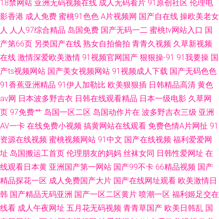
18禁网站
亚洲无码视频在线
成人无码看片
91原创社区
伦理电
影香港
成人免费
蜜桃91色色
A片视频网
国产自在线
操欧美老女
人
人人97综合精品
岛国免费
国产无码一二
蜜桃tv网站入口
国
产第66页
另类国产在线
熟女自拍偷拍
青青久视频
久草新视频
在线
激情深爱欧美激情
91视频官网国产
狠狠操-91
91我要操
国
产ts视频网站
国产美女视频网站
91视频成人下载
国产无码色色
91香蕉亚洲精品
91伊人加勒比
欧美狠狠插
日韩精品高清
黄色
av网
日本波多野吉衣
日韩在线观看精品
日本一级电影
久草网
页
97免费艹
岛国一区二区
岛国动作片在
波多野吉衣三级
亚洲
AV一卡
在线免费小视频
搞黄网站在线观看
免费色情A片网扯
91
资源在线视频
蜜桃视频网站
91中文
国产在线视频
福利爱爱网
址
岛国搬运工首页
伦理朋友的妈妈
丝袜女同
日韩性爱网址
在
线观看日本黄
亚洲国产第一网站
国产99不卡
66精品视频
国产
精品探花一区
成人免费国产大片
国产在线网址观看
欧美激情日
韩
国产精品无码亚洲
国产一区二区黄片
喷潮一区
福利姬足交在
线看
成人午夜网址
五月花无码视频
青青草国产
欧美日韩乱
国