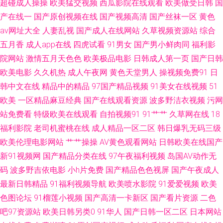
超碰成人操操
欧美猛交视频
西瓜影院在线观看
欧美做受日韩
国
91 九九热精品国产视频 91视频在线网站 日本色情一区二区 91午夜福利丝袜
产在线一
国产原创视频在线
国产视频高清
国产丝袜一区
黄色
av网址大全
人妻乱视
国产成人在线网站
久草视频资源站
综合
视频 老湿机18禁 伊人老司 91网站永久免费看视频 青青草大香蕉17 91黄色
五月香
成人app在线
四虎试看
91男女
国产男小鲜肉同
福利影
院网站
激情五月天色色
欧美极品电影
日韩成人第一页
国产日韩
视频在线观看 成人欧美精产国品久久 91n在线网页免费 91福利第一页 a日韩
欧美电影
久久机热
成人午夜网
黄色天堂男人
操视频免费91
日
韩中文在线
精品中的精品
97国产精品视频
91美女在线视频
51
片 国产精品自在线拍国产 香蕉视频黄在线观看 熟女偷拍视频 91青青操不长
欧美
一区精品麻豆经典
国产在线观看资源
波多野洁衣视频
污网
91超碰在线免费 日本国产欧美亚洲 美女久久女同 51自拍网 97欧美浮力 久
站免费看
特级欧美在线观看
自拍视频91
91艹艹
久草网在线
18
福利影院
老司机蜜桃在线
成人精品一区二区
韩日爆乳无码三级
久传媒AV 91九色熟女旧板 黄色男女 亚洲欧美日韩丝袜网址 91再现精品 麻
欧美伦理电影网站
艹艹操操
AV黄色观看网站
日韩欧美在线国产
新91视频网
国产精品分类在线
97午夜福利视频
岛国AV动作无
豆福利视频 91v91cn 超碰在线大青青青青 欧卅综合视频 91n色网色情网站
码
波多野吉依电影
小h片免费
国产精品色色视屏
国产午夜成人
最新日韩精品
91福利视频导航
欧美喷水影院
91爱爱视频
欧美
九一爽爽 一本道加勒比AV 国产91尤物视频网址 日韩黑丝伊人久久 91精品最
色图论坛
91榴莲小视频
国产高清一卡新区
国产看片资源
二色
吧97资源站
欧美日韩另类0
91华人
国产日韩一区二区
日本网站
新地址 国产专区123 影音先锋中文字幕亚洲 欧美蝌蚪91色9 精品久久美女肏