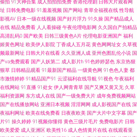
偷拍
91大神合集
成人拍拍拍免费
香港伦理剧
日韩大片观看网
午夜私人 91午夜伦理影院 欧美四级电影在线观看 91免费观看视频 黄色笑话
址
日韩免费电影
91羞羞视频
国产网站
青草全福视在线
性导航
影视AV
日本一级在线视频
国产好片浮力
91久操
国产精品成人
激情五月天 91恋足 男人天堂ay 91视频进入网页 九一视频网站 香蕉色导航
在线
精品免费看
人人看操碰
午夜伦理电影网
久久国自产拍精品
高清乱码0
国产欧美
日韩三级黄色A片
伦理电影亚洲国产
福利
超碰在线99 日韩欧美1234 91网站永久 久久深夜福利影院 在线观看av 激情
姬黄色网址
欧美伊人影院
丁香成人五月花
黄色网网址女
久草视
频最新网址
日韩大片在线看
久久亚洲人成
亚州色图乱伦小说
国
视频91 91国产制服 久久手机视频免费精品 91TS在线 欧美另类性爱一区 超
产va免费观看
国产人妖第二
成人影片h
91色婷婷瑟色
东京热狠
狠草
日韩精品观看
91最新国产精品
一级黄色网
91色色人妻
都
碰97人人香蕉 日韩理论在线观看 91深插 美女操鸡 91天堂午夜 日韩欧美sss
市激情婷婷
91精品国产91
云涩福利在线导航
91视色
午夜福利
91秦先生在这播放 黄色在线免费网址 亚洲久久成人片 国产黑丝后入 婷婷午
在线网站
91直播
91处女
伊人网青青草
国产又爽又黄又无
久草
福利资源网
东方成人在线
国产一级免费大片
成年免费视频网站
夜福利 白虎美女爆操91 青娱乐91在线轻轻草 超碰91婷婷 久久超碰福利 91c
国产在线播放网站
亚洲日本视频
淫淫网网
成人影视国产在线
深
夜福利网址
欧美在线免费看
日夜夜欧美
国产大片中文字幕
国产
网站 黄色仓库免费播放影片 伊人青青大香蕉艹 超碰人人摸人人操97 色噜噜
片91
操久婷婷
91视频你懂得
黄色三级片毛片
免费电影片
日韩
欧美爱爱
成人亚洲区
欧美性16
成人色情黄片在线
在线观看亚
狠狠一二区三区 国产精品日韩AV电影 91Ncom影院 黑丝美眉呻吟给力 亚洲