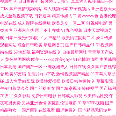
视频网
91日日夜夜91
超碰碰天天操
91草草酒店视频
韩日一区
91 91视频观看网站 国产福利久久 91最新网址大全 探花电影 91资源网址在
二区
国产激情视频网站
成人视频日本
茄子视频污
亚洲色欲天天
成人丝瓜视频下载
日韩逼网
精东传媒入口
黄wwww色
香港伦理
线观看 男人色网天堂 亚洲男人天堂网205 91小视频国产 九九热艹 五月婷中
电影在线
成人影院在线播放
欧美足交一区二区
91视频电影
另
类四虎
亚洲东京热
国产不卡在线
91九色视频
日本天堂视频导
文字幕网 91性爰视频 国产久久青草 日干夜干夜夜撸 91麻豆国产蜜臀 成人视
航
日本三级光棍影院
91大神精品
欧美怡红院院二区
爱豆传媒
观看网站
综合日韩欧美
草逼网首页
国产日韩精品91
91视频网
频无乱码 内射校园大片 影音先锋Av资源点 超碰成人网 欧美性第一页 91com
站在线
69性影院
福利资源在线
91自拍最新网址
青青草国产成
在线观看 www成人免费 人妻美女系列视频 91大战黑丝美女 操你妹逼片网站
人
黄色岛国网站
欧美一xxxxx
欧美gayv
91色情激情网
中国韩国
日本高清
国产国产一区
亚洲欧洲成人
日韩在线
久久国产影视综
麻豆性爱网 少妇做爱 久草成仁视频 岛国v免费 91资源网在线播放 最新au偷
合
欧美69潮喷
伦理片app下载
激情视频国产精品
91草莓久草超
碰
成人性爱aa影院
欧美性爱插插
欧美日韩色黄片
91草莓影院
拍91视频 91次元黄色页面 性爱av免费在线 色鬼綜合爽爽 久久少妇毛片 黑丝
午夜电影网久久
国产丝袜美女
国产精彩视频
操碰视屏
国产福利
在线
91久久影院
免费日韩电影
日韩成人影视
欧美精品性交
午
美女足交 成人品网站在线观看 91美网站 1024国产毛片 亚洲黄色视频久久
夜宅男免费
另类亚洲色情
家庭乱伦理电影
91草B草B视频
国产
伊人大香蕉小说 五月花性视 久久99热色 探花少妇Av导航在线 97超碰在线
精品熟女一
国产巨乳在线观看
四虎免费91
国内精品无码短片