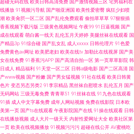
超碰无码在线
欧美日韩高清免费
国产激情视频三区
宅男福利在
线播放
91视频污导航
国产啪亚洲国
欧美性爱密臀
疯狂少妇喷
潮
欧美肏屄一区二区
国产乱伦免费观看
偷拍草草草
97狠狠插
香蕉视频下载污版
三级黄色视频网址
午夜99
91日逼视频
国产
成在线观看
萌白酱一线天
乱伦五月天婷婷
美腿丝袜在线观看
国
产精品3p
91综合碰
国产乱女乱
成人xxxxx
日韩伦理片
91色爱
免费黄色av网址
欧美肥老妇
欧美在线tv
加勒比在线视屏
国产美
女在线免费
91香蕉污APP
国产高清自拍一区
第一页草草影院
韩
日成人
精品福利
91天堂一区二区
日韩a级电影
国产二区高清
国
产www视频
国产粉嫩
国产男女猛视频
91社在线看
欧美日韩黄
色片
变态另态另类2
91李宗精品
黑丝袜自慰喷水
乱伦五月
国产
无码网站
三级无毒免费
青青草51
91丝袜在线
91九色在线观看
91插
成人中文字幕免费
成年人网站视频
免费在线影院
日本欧
美第一页
国产ts在线观看
午夜影院国产在线
91操在线观看
日韩
在线播放视频
成人大片一级天天
内射性爱网址大全
欧美社区第
一页
欧美在线视频播放
91视频污污污
超碰在线公开
AV蜜桃吃