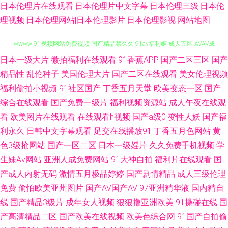
日本伦理片在线观看|日本伦理片中文字幕|日本伦理三级|日本伦
理视频|日本伦理网站|日本伦理影片|日本伦理影视
网站地图
日本一级大片
微拍福利在线观看
91香蕉APP
国产二区三区
国产
91福利社在线观看 海角伊人 蜜桃视频网站 久久国产精选久久 伊人大香蕉
精品性
乱伦种子
美国伦理大片
国产二区在线观看
美女伦理视频
wwww 91视频网站免费视频 国产精品禁久久 91av福利姬 成人五区 AVAV成
福利偷拍小视频
91社区国产
丁香五月天堂
欧美变态一区
国产
综合在线观看
国产免费一级片
福利视频资源站
成人午夜在线观
人天堂 狼友福利社 91桃色在线 人妖扩肛性爱 91艹13在线观看 白丝骚艹白
看
欧美图片在线观看
在线观看h视频
国产a级0
变性人妖
国产福
利永久
日韩中文字幕观看
足交在线播放91
丁香五月色网站
黄
浆 久草肉棒视频 三级片AV迷人的母亲 91乱了伦国产乱子伦 九九热一6 日韩
色3级抢网站
国产一区二区
日本一级婬片
久久免费手机视频
学
生妹Av网站
亚洲人成免费网站
91大神自拍
福利片在线观看
国
中文字幕 传媒精品 日韩无码一二一三四五 91n新网址 熟女福利导航 日韩淫
产成人内射无码
激情五月极品婷婷
国产剧情精品
成人三级伦理
免费
偷怕欧美亚州图片
国产AV国产AV
97亚洲精华液
国内精自
淫网 少妇自蔚 蜜桃视频在线看 久久精品免费av 欧美伦埋乱码午夜 久久极品
线
国产精品3级片
成年女人视频
狠狠撸亚洲欧美
91操碰在线
国
午夜剧场尤物性爱 中文字幕人妻熟女人妻 91在线观看免费视频公开 91乱子
产高清精品二区
国产欧美在线视频
欧美色综合网
91国产自拍偷